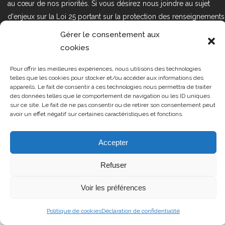
au cœur de nos priorités. Si vous désirez nous joindre au sujet
d'enjeux sur la Loi 25 portant sur la protection des renseignements
personnels dans le secteur privé, veuillez communiquer avec
Gérer le consentement aux
nous à l'adresse courriel suivant : loi25@cprmv.org Pour en savoir
cookies
plus, consultez notre
politique de confidentialité.
Pour offrir les meilleures expériences, nous utilisons des technologies
Tous droits réservés @2019
CPRMV
telles que les cookies pour stocker et/ou accéder aux informations des
appareils. Le fait de consentir à ces technologies nous permettra de traiter
| Centre de prévention de la
des données telles que le comportement de navigation ou les ID uniques
radicalisation menant à la violence
sur ce site. Le fait de ne pas consentir ou de retirer son consentement peut
avoir un effet négatif sur certaines caractéristiques et fonctions.
(CPRMV)
Accepter
Refuser
Voir les préférences
Politique de cookies
Déclaration de confidentialité