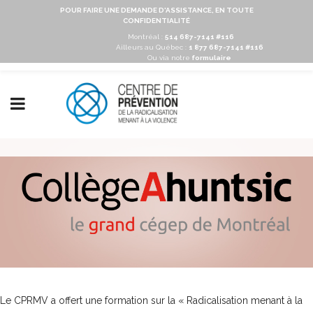
POUR FAIRE UNE DEMANDE D'ASSISTANCE, EN TOUTE
CONFIDENTIALITÉ
Montréal :
514 687-7141 #116
Ailleurs au Québec :
1 877 687-7141 #116
Ou via notre
formulaire
Le CPRMV a offert une formation sur la « Radicalisation menant à la