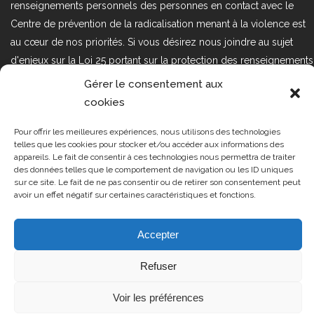
renseignements personnels des personnes en contact avec le
Centre de prévention de la radicalisation menant à la violence est
au cœur de nos priorités. Si vous désirez nous joindre au sujet
d'enjeux sur la Loi 25 portant sur la protection des renseignements
personnels dans le secteur privé, veuillez communiquer avec
Gérer le consentement aux
nous à l'adresse courriel suivant : loi25@cprmv.org Pour en savoir
cookies
plus, consultez notre
politique de confidentialité.
Pour offrir les meilleures expériences, nous utilisons des technologies
Tous droits réservés @2019
CPRMV
telles que les cookies pour stocker et/ou accéder aux informations des
appareils. Le fait de consentir à ces technologies nous permettra de traiter
| Centre de prévention de la
des données telles que le comportement de navigation ou les ID uniques
radicalisation menant à la violence
sur ce site. Le fait de ne pas consentir ou de retirer son consentement peut
avoir un effet négatif sur certaines caractéristiques et fonctions.
(CPRMV)
Accepter
Refuser
Voir les préférences