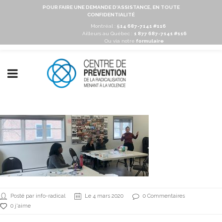
POUR FAIRE UNE DEMANDE D'ASSISTANCE, EN TOUTE
CONFIDENTIALITÉ
Montréal :
514 687-7141 #116
Ailleurs au Québec :
1 877 687-7141 #116
Ou via notre
formulaire
Posté par info-radical
Le 4 mars 2020
0 Commentaires
0 j'aime