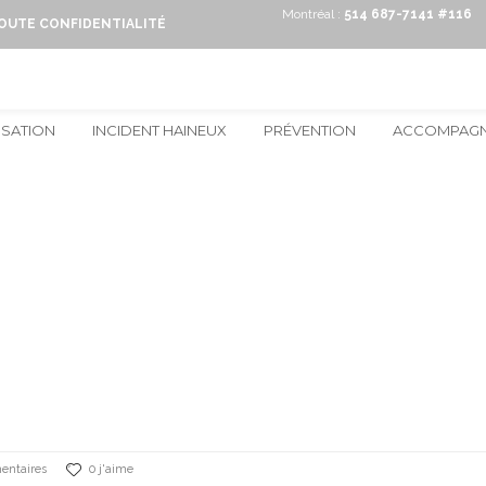
Montréal :
514 687-7141 #116
TOUTE CONFIDENTIALITÉ
ISATION
INCIDENT HAINEUX
PRÉVENTION
ACCOMPAG
entaires
0 j'aime