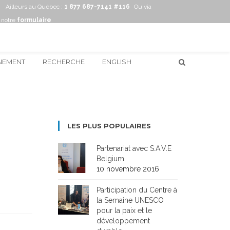
Ailleurs au Québec :
1 877 687-7141 #116
Ou via
notre
formulaire
NEMENT
RECHERCHE
ENGLISH
LES PLUS POPULAIRES
Partenariat avec S.A.V.E
Belgium
10 novembre 2016
Participation du Centre à
la Semaine UNESCO
pour la paix et le
développement