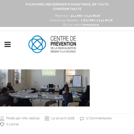
POUR FAIRE UNE DEMANDE D'ASSISTANCE, EN TOUTE
CONFIDENTIALITÉ
Montréal :
514 687-7141 #116
Ailleurs au Québec :
1 877 687-7141 #116
Ou via notre
formulaire
Posté par info-radical
Le 10 avril 2018
0 Commentaires
0 j'aime