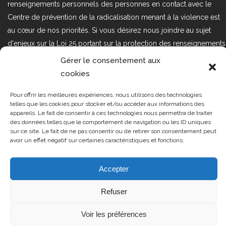
renseignements personnels des personnes en contact avec le
Centre de prévention de la radicalisation menant à la violence est
au cœur de nos priorités. Si vous désirez nous joindre au sujet
d'enjeux sur la Loi 25 portant sur la protection des renseignements
personnels dans le secteur privé, veuillez communiquer avec
Gérer le consentement aux
nous à l'adresse courriel suivant : loi25@cprmv.org Pour en savoir
cookies
plus, consultez notre
politique de confidentialité.
Pour offrir les meilleures expériences, nous utilisons des technologies
Tous droits réservés @2019
CPRMV
telles que les cookies pour stocker et/ou accéder aux informations des
appareils. Le fait de consentir à ces technologies nous permettra de traiter
| Centre de prévention de la
des données telles que le comportement de navigation ou les ID uniques
radicalisation menant à la violence
sur ce site. Le fait de ne pas consentir ou de retirer son consentement peut
avoir un effet négatif sur certaines caractéristiques et fonctions.
(CPRMV)
Accepter
Refuser
Voir les préférences