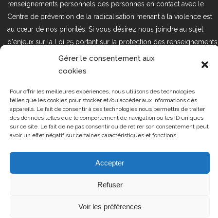
renseignements personnels des personnes en contact avec le
Centre de prévention de la radicalisation menant à la violence est
au cœur de nos priorités. Si vous désirez nous joindre au sujet
d'enjeux sur la Loi 25 portant sur la protection des renseignements
personnels dans le secteur privé, veuillez communiquer avec
Gérer le consentement aux
nous à l'adresse courriel suivant : loi25@cprmv.org Pour en savoir
cookies
plus, consultez notre
politique de confidentialité.
Pour offrir les meilleures expériences, nous utilisons des technologies
Tous droits réservés @2019
CPRMV
telles que les cookies pour stocker et/ou accéder aux informations des
appareils. Le fait de consentir à ces technologies nous permettra de traiter
| Centre de prévention de la
des données telles que le comportement de navigation ou les ID uniques
radicalisation menant à la violence
sur ce site. Le fait de ne pas consentir ou de retirer son consentement peut
avoir un effet négatif sur certaines caractéristiques et fonctions.
(CPRMV)
Accepter
Refuser
Voir les préférences