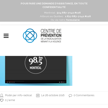
POUR FAIRE UNE DEMANDE D'ASSISTANCE, EN TOUTE
CONFIDENTIALITÉ
Montréal :
514 687-7141 #116
Ailleurs au Québec :
1 877 687-7141 #116
Ou via notre
formulaire
Posté par info-radical
Le 28 octobre 2016
0 Commentaires
0 j'aime