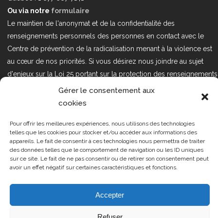
Ou via notre
formulaire
Le maintien de l'anonymat et de la confidentialité des
renseignements personnels des personnes en contact avec le
Centre de prévention de la radicalisation menant à la violence est
au cœur de nos priorités. Si vous désirez nous joindre au sujet
d'enjeux sur la Loi 25 portant sur la protection des renseignements
personnels dans le secteur privé, veuillez communiquer avec
Gérer le consentement aux
nous à l'adresse courriel suivant : loi25@cprmv.org Pour en savoir
cookies
plus, consultez notre
politique de confidentialité.
Pour offrir les meilleures expériences, nous utilisons des technologies
Tous droits réservés @2019
CPRMV
telles que les cookies pour stocker et/ou accéder aux informations des
appareils. Le fait de consentir à ces technologies nous permettra de traiter
| Centre de prévention de la
des données telles que le comportement de navigation ou les ID uniques
radicalisation menant à la violence
sur ce site. Le fait de ne pas consentir ou de retirer son consentement peut
avoir un effet négatif sur certaines caractéristiques et fonctions.
(CPRMV)
Accepter
Refuser