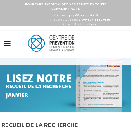
POUR FAIRE UNE DEMANDE D'ASSISTANCE, EN TOUTE
CONFIDENTIALITÉ
Montréal :
514 687-7141 #116
Ailleurs au Québec :
1 877 687-7141 #116
Ou via notre
formulaire
RECUEIL DE LA RECHERCHE