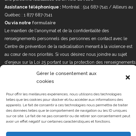
Assistance téléphonique :
Montréal : 514 687-7141 / Ailleurs au
Québec : 1 877 687-7141
Ou via notre
formulaire
Le maintien de l'anonymat et de la confidentialité des
renseignements personnels des personnes en contact avec le
Centre de prévention de la radicalisation menant à la violence est
au cœur de nos priorités. Si vous désirez nous joindre au sujet
d'enjeux sur la Loi 25 portant sur la protection des renseignements
personnels dans le secteur privé, veuillez communiquer avec
Gérer le consentement aux
nous à l'adresse courriel suivant : loi25@cprmv.org Pour en savoir
cookies
plus, consultez notre
politique de confidentialité.
Pour offrir les meilleures expériences, nous utilisons des technologies
Tous droits réservés @2019
CPRMV
telles que les cookies pour stocker et/ou accéder aux informations des
appareils. Le fait de consentir à ces technologies nous permettra de traiter
| Centre de prévention de la
des données telles que le comportement de navigation ou les ID uniques
radicalisation menant à la violence
sur ce site. Le fait de ne pas consentir ou de retirer son consentement peut
avoir un effet négatif sur certaines caractéristiques et fonctions.
(CPRMV)