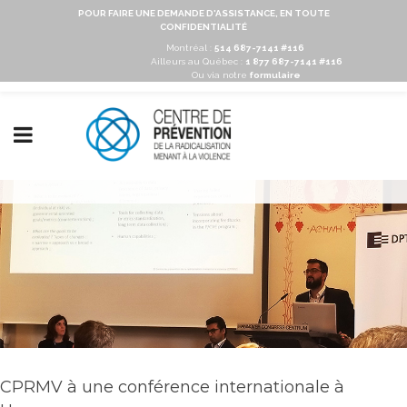
POUR FAIRE UNE DEMANDE D'ASSISTANCE, EN TOUTE
CONFIDENTIALITÉ
Montréal :
514 687-7141 #116
Ailleurs au Québec :
1 877 687-7141 #116
Ou via notre
formulaire
CPRMV à une conférence internationale à