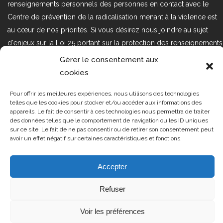
renseignements personnels des personnes en contact avec le
Centre de prévention de la radicalisation menant à la violence est
au cœur de nos priorités. Si vous désirez nous joindre au sujet
d'enjeux sur la Loi 25 portant sur la protection des renseignements
personnels dans le secteur privé, veuillez communiquer avec
Gérer le consentement aux
nous à l'adresse courriel suivant : loi25@cprmv.org Pour en savoir
cookies
plus, consultez notre
politique de confidentialité.
Pour offrir les meilleures expériences, nous utilisons des technologies
Tous droits réservés @2019
CPRMV
telles que les cookies pour stocker et/ou accéder aux informations des
appareils. Le fait de consentir à ces technologies nous permettra de traiter
| Centre de prévention de la
des données telles que le comportement de navigation ou les ID uniques
radicalisation menant à la violence
sur ce site. Le fait de ne pas consentir ou de retirer son consentement peut
avoir un effet négatif sur certaines caractéristiques et fonctions.
(CPRMV)
Accepter
Refuser
Voir les préférences