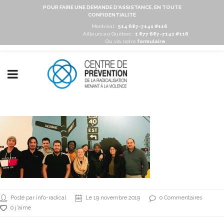
POUR FAIRE UNE DEMANDE D'ASSISTANCE, EN TOUTE
CONFIDENTIALITÉ
Montréal :
514 687-7141 #116
Ailleurs au Québec :
1 877 687-7141 #116
Ou via notre
formulaire
Posté par info-radical
Le 19 novembre 2019
0 Commentaires
0 j'aime