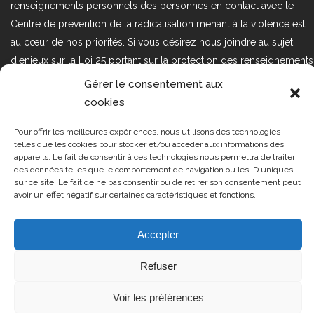
renseignements personnels des personnes en contact avec le
Centre de prévention de la radicalisation menant à la violence est
au cœur de nos priorités. Si vous désirez nous joindre au sujet
d'enjeux sur la Loi 25 portant sur la protection des renseignements
personnels dans le secteur privé, veuillez communiquer avec
Gérer le consentement aux
nous à l'adresse courriel suivant : loi25@cprmv.org Pour en savoir
cookies
plus, consultez notre
politique de confidentialité.
Pour offrir les meilleures expériences, nous utilisons des technologies
Tous droits réservés @2019
CPRMV
telles que les cookies pour stocker et/ou accéder aux informations des
appareils. Le fait de consentir à ces technologies nous permettra de traiter
| Centre de prévention de la
des données telles que le comportement de navigation ou les ID uniques
radicalisation menant à la violence
sur ce site. Le fait de ne pas consentir ou de retirer son consentement peut
avoir un effet négatif sur certaines caractéristiques et fonctions.
(CPRMV)
Accepter
Refuser
Voir les préférences