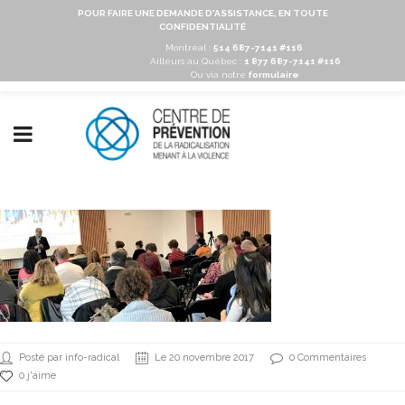
POUR FAIRE UNE DEMANDE D'ASSISTANCE, EN TOUTE
CONFIDENTIALITÉ
Montréal :
514 687-7141 #116
Ailleurs au Québec :
1 877 687-7141 #116
Ou via notre
formulaire
Posté par info-radical
Le 20 novembre 2017
0 Commentaires
0 j'aime