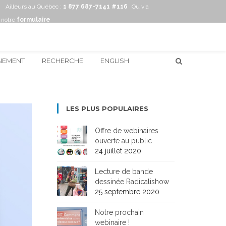
Ailleurs au Québec :
1 877 687-7141 #116
Ou via
notre
formulaire
NEMENT
RECHERCHE
ENGLISH
LES PLUS POPULAIRES
Offre de webinaires
ouverte au public
24 juillet 2020
Lecture de bande
dessinée Radicalishow
25 septembre 2020
Notre prochain
webinaire !