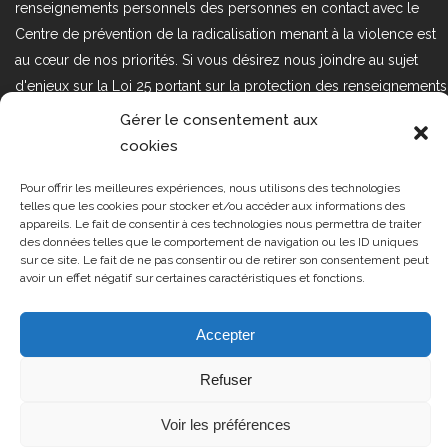
renseignements personnels des personnes en contact avec le
Centre de prévention de la radicalisation menant à la violence est
au cœur de nos priorités. Si vous désirez nous joindre au sujet
d'enjeux sur la Loi 25 portant sur la protection des renseignements
personnels dans le secteur privé, veuillez communiquer avec
Gérer le consentement aux
nous à l'adresse courriel suivant : loi25@cprmv.org Pour en savoir
cookies
plus, consultez notre
politique de confidentialité.
Pour offrir les meilleures expériences, nous utilisons des technologies
Tous droits réservés @2019
CPRMV
telles que les cookies pour stocker et/ou accéder aux informations des
appareils. Le fait de consentir à ces technologies nous permettra de traiter
| Centre de prévention de la
des données telles que le comportement de navigation ou les ID uniques
radicalisation menant à la violence
sur ce site. Le fait de ne pas consentir ou de retirer son consentement peut
avoir un effet négatif sur certaines caractéristiques et fonctions.
(CPRMV)
Accepter
Refuser
Voir les préférences