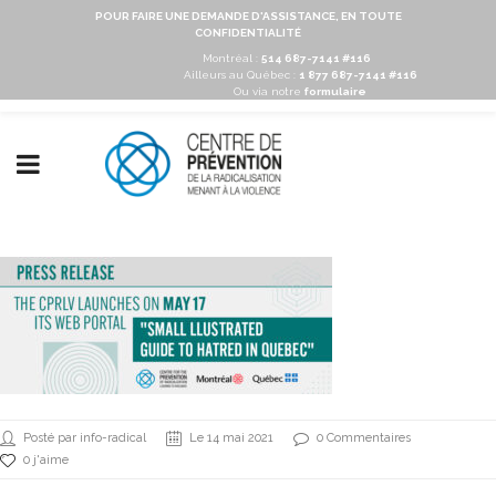
POUR FAIRE UNE DEMANDE D'ASSISTANCE, EN TOUTE
CONFIDENTIALITÉ
Montréal :
514 687-7141 #116
Ailleurs au Québec :
1 877 687-7141 #116
Ou via notre
formulaire
Posté par info-radical
Le 14 mai 2021
0 Commentaires
0 j'aime