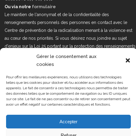
Ou via notre
formulaire
Le maintien de l'anonymat et de la confidentialité des
renseignements personnels des personnes en contact avec le
Centre de prévention de la radicalisation menant à la violence est
au cœur de nos priorités. Si vous désirez nous joindre au sujet
d'enjeux sur la Loi 25 portant sur la protection des renseignements
personnels dans le secteur privé, veuillez communiquer avec
Gérer le consentement aux
nous à l'adresse courriel suivant : loi25@cprmv.org Pour en savoir
cookies
plus, consultez notre
politique de confidentialité.
Pour offrir les meilleures expériences, nous utilisons des technologies
Tous droits réservés @2019
CPRMV
telles que les cookies pour stocker et/ou accéder aux informations des
appareils. Le fait de consentir à ces technologies nous permettra de traiter
| Centre de prévention de la
des données telles que le comportement de navigation ou les ID uniques
radicalisation menant à la violence
sur ce site. Le fait de ne pas consentir ou de retirer son consentement peut
avoir un effet négatif sur certaines caractéristiques et fonctions.
(CPRMV)
Accepter
Refuser