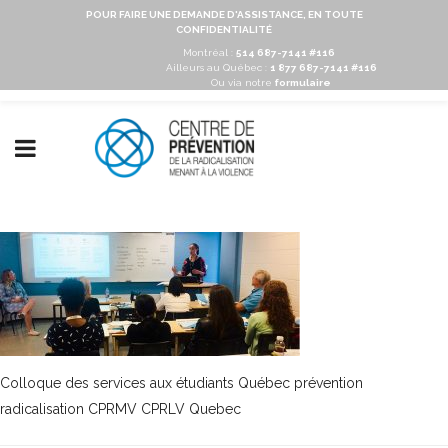
POUR FAIRE UNE DEMANDE D'ASSISTANCE, EN TOUTE
CONFIDENTIALITÉ
Montréal :
514 687-7141 #116
Ailleurs au Québec :
1 877 687-7141 #116
Ou via notre
formulaire
Colloque des services aux étudiants Québec prévention
radicalisation CPRMV CPRLV Quebec