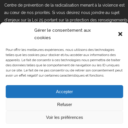
Centre de prévention de la radicalisation menant à la violence est
au cœur de nos priorités. Si vous désirez nous joindre au sujet
d'enjeux sur la Loi 25 portant sur la protection des renseignements
personnels dans le secteur privé, veuillez communiquer avec
Gérer le consentement aux
nous à l'adresse courriel suivant : loi25@cprmv.org Pour en savoir
cookies
plus, consultez notre
politique de confidentialité.
Pour offrir les meilleures expériences, nous utilisons des technologies
Tous droits réservés @2019
CPRMV
telles que les cookies pour stocker et/ou accéder aux informations des
appareils. Le fait de consentir à ces technologies nous permettra de traiter
| Centre de prévention de la
des données telles que le comportement de navigation ou les ID uniques
radicalisation menant à la violence
sur ce site. Le fait de ne pas consentir ou de retirer son consentement peut
avoir un effet négatif sur certaines caractéristiques et fonctions.
(CPRMV)
Accepter
Refuser
Voir les préférences