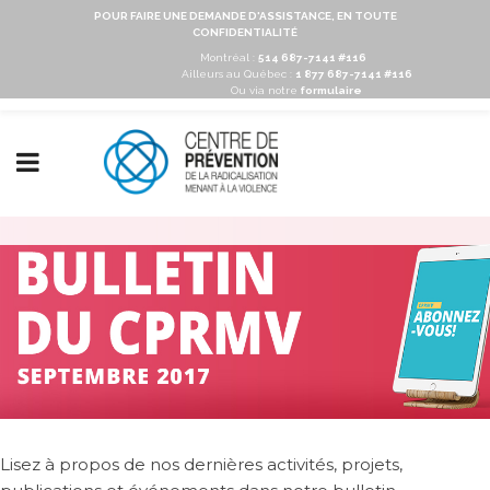
POUR FAIRE UNE DEMANDE D'ASSISTANCE, EN TOUTE
CONFIDENTIALITÉ
Montréal :
514 687-7141 #116
Ailleurs au Québec :
1 877 687-7141 #116
Ou via notre
formulaire
Lisez à propos de nos dernières activités, projets,