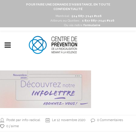
POUR FAIRE UNE DEMANDE D'ASSISTANCE, EN TOUTE
CONFIDENTIALITÉ
Montréal :
514 687-7141 #116
Ailleurs au Québec :
1 877 687-7141 #116
Ou via notre
formulaire
Posté par info-radical
Le 12 novembre 2020
0 Commentaires
0 j'aime