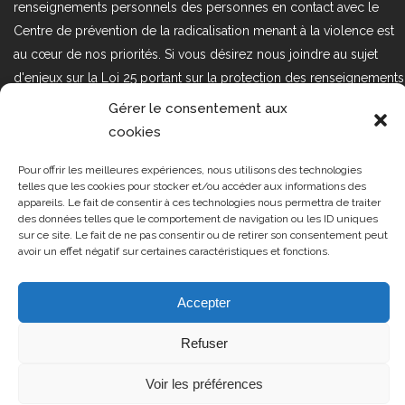
renseignements personnels des personnes en contact avec le
Centre de prévention de la radicalisation menant à la violence est
au cœur de nos priorités. Si vous désirez nous joindre au sujet
d'enjeux sur la Loi 25 portant sur la protection des renseignements
personnels dans le secteur privé, veuillez communiquer avec
Gérer le consentement aux
nous à l'adresse courriel suivant : loi25@cprmv.org Pour en savoir
cookies
plus, consultez notre
politique de confidentialité.
Pour offrir les meilleures expériences, nous utilisons des technologies
Tous droits réservés @2019
CPRMV
telles que les cookies pour stocker et/ou accéder aux informations des
appareils. Le fait de consentir à ces technologies nous permettra de traiter
| Centre de prévention de la
des données telles que le comportement de navigation ou les ID uniques
radicalisation menant à la violence
sur ce site. Le fait de ne pas consentir ou de retirer son consentement peut
avoir un effet négatif sur certaines caractéristiques et fonctions.
(CPRMV)
Accepter
Refuser
Voir les préférences