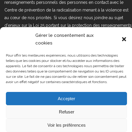
renseignements personnels des personnes en contact avec le
Centre de prévention de la radicalisation menant à la violence est
au cœur de nos priorités. Si vous désirez nous joindre au sujet
d'enjeux sur la Loi 25 portant sur la protection des renseignements
personnels dans le secteur privé, veuillez communiquer avec
Gérer le consentement aux
nous à l'adresse courriel suivant : loi25@cprmv.org Pour en savoir
cookies
plus, consultez notre
politique de confidentialité.
Pour offrir les meilleures expériences, nous utilisons des technologies
Tous droits réservés @2019
CPRMV
telles que les cookies pour stocker et/ou accéder aux informations des
appareils. Le fait de consentir à ces technologies nous permettra de traiter
| Centre de prévention de la
des données telles que le comportement de navigation ou les ID uniques
radicalisation menant à la violence
sur ce site. Le fait de ne pas consentir ou de retirer son consentement peut
avoir un effet négatif sur certaines caractéristiques et fonctions.
(CPRMV)
Accepter
Refuser
Voir les préférences