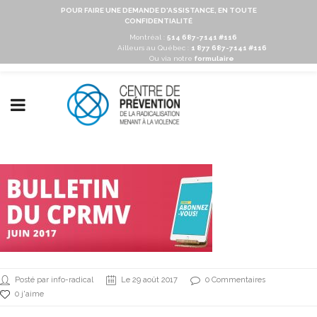
POUR FAIRE UNE DEMANDE D'ASSISTANCE, EN TOUTE
CONFIDENTIALITÉ
Montréal :
514 687-7141 #116
Ailleurs au Québec :
1 877 687-7141 #116
Ou via notre
formulaire
Posté par info-radical
Le 29 août 2017
0 Commentaires
0 j'aime