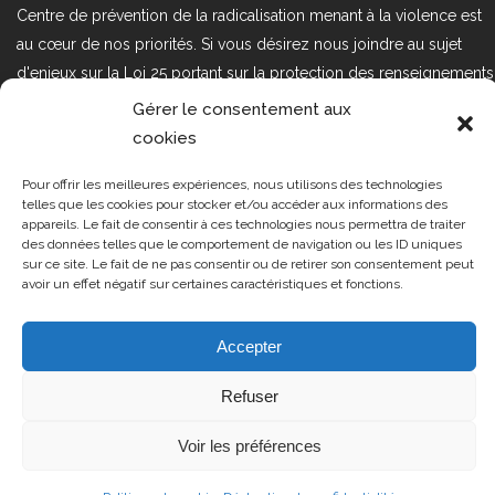
Centre de prévention de la radicalisation menant à la violence est
au cœur de nos priorités. Si vous désirez nous joindre au sujet
d'enjeux sur la Loi 25 portant sur la protection des renseignements
personnels dans le secteur privé, veuillez communiquer avec
Gérer le consentement aux
nous à l'adresse courriel suivant : loi25@cprmv.org Pour en savoir
cookies
plus, consultez notre
politique de confidentialité.
Pour offrir les meilleures expériences, nous utilisons des technologies
Tous droits réservés @2019
CPRMV
telles que les cookies pour stocker et/ou accéder aux informations des
appareils. Le fait de consentir à ces technologies nous permettra de traiter
| Centre de prévention de la
des données telles que le comportement de navigation ou les ID uniques
radicalisation menant à la violence
sur ce site. Le fait de ne pas consentir ou de retirer son consentement peut
avoir un effet négatif sur certaines caractéristiques et fonctions.
(CPRMV)
Accepter
Refuser
Voir les préférences