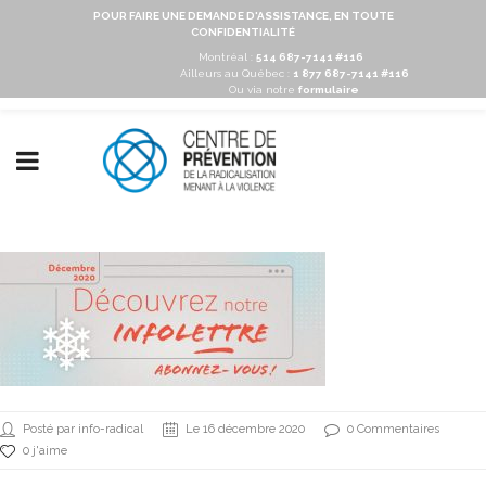
POUR FAIRE UNE DEMANDE D'ASSISTANCE, EN TOUTE
CONFIDENTIALITÉ
Montréal :
514 687-7141 #116
Ailleurs au Québec :
1 877 687-7141 #116
Ou via notre
formulaire
Posté par info-radical
Le 16 décembre 2020
0 Commentaires
0 j'aime