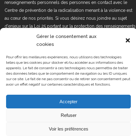
renseignements personnels des personnes en contact avec le
Centre de prévention de la radicalisation menant à la violence est
au cœur de nos priorités. Si vous désirez nous joindre au sujet
d'enjeux sur la Loi 25 portant sur la protection des renseignements
personnels dans le secteur privé, veuillez communiquer avec
Gérer le consentement aux
nous à l'adresse courriel suivant : loi25@cprmv.org Pour en savoir
cookies
plus, consultez notre
politique de confidentialité.
Pour offrir les meilleures expériences, nous utilisons des technologies
Tous droits réservés @2019
CPRMV
telles que les cookies pour stocker et/ou accéder aux informations des
appareils. Le fait de consentir à ces technologies nous permettra de traiter
| Centre de prévention de la
des données telles que le comportement de navigation ou les ID uniques
radicalisation menant à la violence
sur ce site. Le fait de ne pas consentir ou de retirer son consentement peut
avoir un effet négatif sur certaines caractéristiques et fonctions.
(CPRMV)
Accepter
Refuser
Voir les préférences