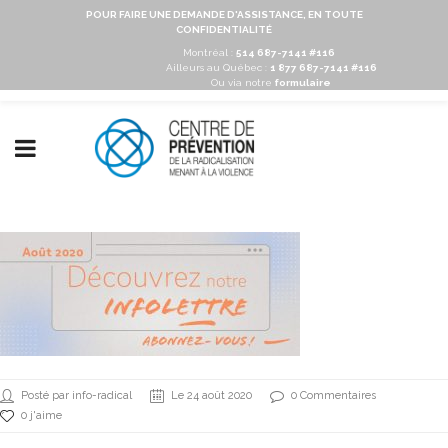
POUR FAIRE UNE DEMANDE D'ASSISTANCE, EN TOUTE
CONFIDENTIALITÉ
Montréal :
514 687-7141 #116
Ailleurs au Québec :
1 877 687-7141 #116
Ou via notre
formulaire
Posté par info-radical
Le 24 août 2020
0 Commentaires
0 j'aime