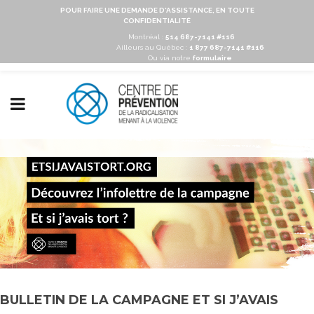
POUR FAIRE UNE DEMANDE D'ASSISTANCE, EN TOUTE
CONFIDENTIALITÉ
Montréal :
514 687-7141 #116
Ailleurs au Québec :
1 877 687-7141 #116
Ou via notre
formulaire
BULLETIN DE LA CAMPAGNE ET SI J’AVAIS