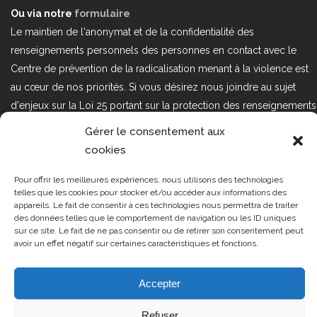
Ou via notre
formulaire
Le maintien de l'anonymat et de la confidentialité des
renseignements personnels des personnes en contact avec le
Centre de prévention de la radicalisation menant à la violence est
au cœur de nos priorités. Si vous désirez nous joindre au sujet
d'enjeux sur la Loi 25 portant sur la protection des renseignements
personnels dans le secteur privé, veuillez communiquer avec
Gérer le consentement aux
nous à l'adresse courriel suivant : loi25@cprmv.org Pour en savoir
cookies
plus, consultez notre
politique de confidentialité.
Pour offrir les meilleures expériences, nous utilisons des technologies
Tous droits réservés @2019
CPRMV
telles que les cookies pour stocker et/ou accéder aux informations des
appareils. Le fait de consentir à ces technologies nous permettra de traiter
| Centre de prévention de la
des données telles que le comportement de navigation ou les ID uniques
radicalisation menant à la violence
sur ce site. Le fait de ne pas consentir ou de retirer son consentement peut
avoir un effet négatif sur certaines caractéristiques et fonctions.
(CPRMV)
Accepter
Refuser