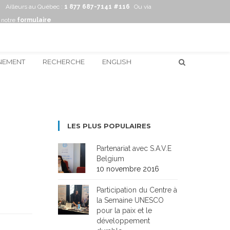
Ailleurs au Québec :
1 877 687-7141 #116
Ou via
notre
formulaire
NEMENT
RECHERCHE
ENGLISH
LES PLUS POPULAIRES
Partenariat avec S.A.V.E
Belgium
10 novembre 2016
Participation du Centre à
la Semaine UNESCO
pour la paix et le
développement