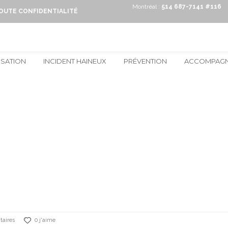
Montréal :
514 687-7141 #116
TOUTE CONFIDENTIALITÉ
ISATION
INCIDENT HAINEUX
PRÉVENTION
ACCOMPAG
aires
0 j'aime