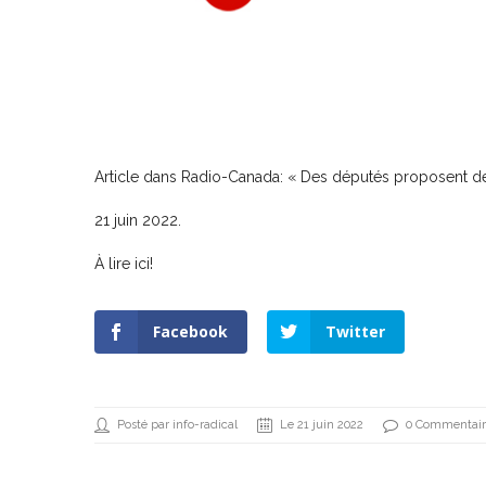
Article dans Radio-Canada: « Des députés proposent des
21 juin 2022.
À lire
ici!
Facebook
Twitter
Posté par info-radical
Le 21 juin 2022
0 Commentair