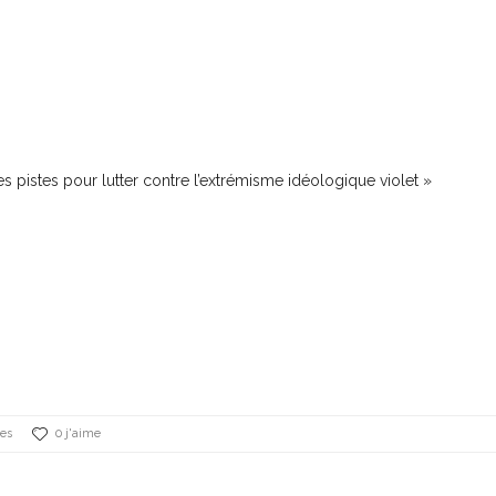
 pistes pour lutter contre l’extrémisme idéologique violet »
es
0 j'aime