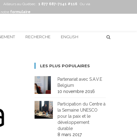
Ailleurs au Québec :
1 877 687-7141 #116
Ou via
notre
formulaire
NEMENT
RECHERCHE
ENGLISH
LES PLUS POPULAIRES
Partenariat avec S.A.V.E
Belgium
10 novembre 2016
Participation du Centre à
la Semaine UNESCO
pour la paix et le
développement
durable
8 mars 2017