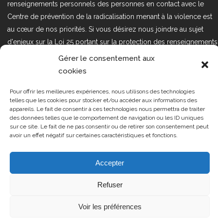
renseignements personnels des personnes en contact avec le
Centre de prévention de la radicalisation menant à la violence est
au cœur de nos priorités. Si vous désirez nous joindre au sujet
d'enjeux sur la Loi 25 portant sur la protection des renseignements
personnels dans le secteur privé, veuillez communiquer avec
Gérer le consentement aux
nous à l'adresse courriel suivant : loi25@cprmv.org Pour en savoir
cookies
plus, consultez notre
politique de confidentialité.
Pour offrir les meilleures expériences, nous utilisons des technologies
Tous droits réservés @2019
CPRMV
telles que les cookies pour stocker et/ou accéder aux informations des
appareils. Le fait de consentir à ces technologies nous permettra de traiter
| Centre de prévention de la
des données telles que le comportement de navigation ou les ID uniques
radicalisation menant à la violence
sur ce site. Le fait de ne pas consentir ou de retirer son consentement peut
avoir un effet négatif sur certaines caractéristiques et fonctions.
(CPRMV)
Accepter
Refuser
Voir les préférences