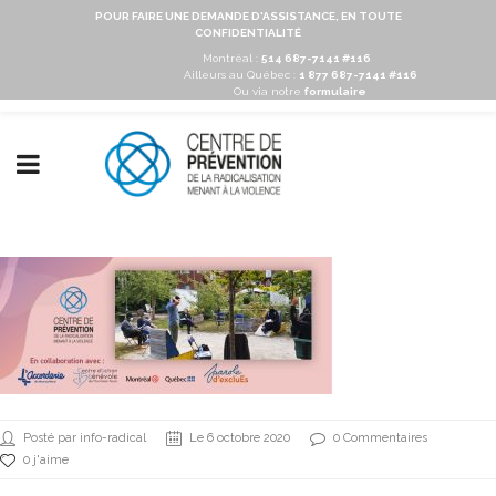
POUR FAIRE UNE DEMANDE D'ASSISTANCE, EN TOUTE
CONFIDENTIALITÉ
Montréal :
514 687-7141 #116
Ailleurs au Québec :
1 877 687-7141 #116
Ou via notre
formulaire
Posté par info-radical
Le 6 octobre 2020
0 Commentaires
0 j'aime