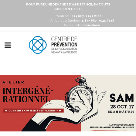
POUR FAIRE UNE DEMANDE D'ASSISTANCE, EN TOUTE
CONFIDENTIALITÉ
Montréal :
514 687-7141 #116
Ailleurs au Québec :
1 877 687-7141 #116
Ou via notre
formulaire