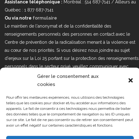
Assistance téléphonique :
Montréal : 514 687-7141 / Ailleurs au
Québec : 1 877 687-7141
Ou via notre
formulaire
Le maintien de l'anonymat et de la confidentialité des
renseignements personnels des personnes en contact avec le
Centre de prévention de la radicalisation menant à la violence est
au cœur de nos priorités. Si vous désirez nous joindre au sujet
d'enjeux sur la Loi 25 portant sur la protection des renseignements
personnels dans le secteur privé, veuillez communiquer avec
nous à l'adresse courriel suivant : loi25@cprmv.org Pour en savoir
Gérer le consentement aux
plus, consultez notre
politique de confidentialité.
cookies
Tous droits réservés @2019
CPRMV
Pour offrir les meilleures expériences, nous utilisons des technologies
telles que les cookies pour stocker et/ou accéder aux informations des
| Centre de prévention de la
appareils. Le fait de consentir à ces technologies nous permettra de traiter
radicalisation menant à la violence
des données telles que le comportement de navigation ou les ID uniques
(CPRMV)
sur ce site. Le fait de ne pas consentir ou de retirer son consentement peut
avoir un effet négatif sur certaines caractéristiques et fonctions.