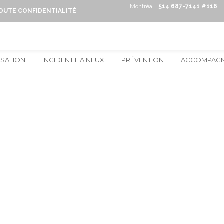
Montréal :
514 687-7141 #116
TOUTE CONFIDENTIALITÉ
ISATION
INCIDENT HAINEUX
PRÉVENTION
ACCOMPAG