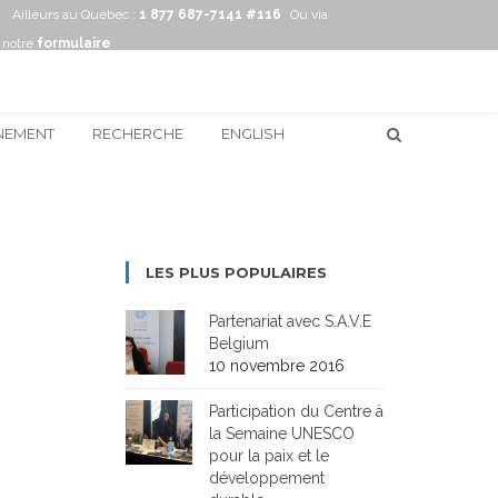
Ailleurs au Québec :
1 877 687-7141 #116
Ou via
notre
formulaire
NEMENT
RECHERCHE
ENGLISH
LES PLUS POPULAIRES
Partenariat avec S.A.V.E
Belgium
10 novembre 2016
Participation du Centre à
la Semaine UNESCO
pour la paix et le
développement