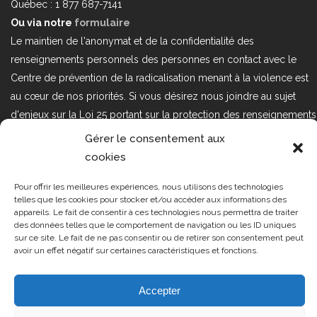
Québec : 1 877 687-7141
Ou via notre
formulaire
Le maintien de l'anonymat et de la confidentialité des
renseignements personnels des personnes en contact avec le
Centre de prévention de la radicalisation menant à la violence est
au cœur de nos priorités. Si vous désirez nous joindre au sujet
d'enjeux sur la Loi 25 portant sur la protection des renseignements
personnels dans le secteur privé, veuillez communiquer avec
Gérer le consentement aux
nous à l'adresse courriel suivant : loi25@cprmv.org Pour en savoir
cookies
plus, consultez notre
politique de confidentialité.
Pour offrir les meilleures expériences, nous utilisons des technologies
Tous droits réservés @2019
CPRMV
telles que les cookies pour stocker et/ou accéder aux informations des
appareils. Le fait de consentir à ces technologies nous permettra de traiter
| Centre de prévention de la
des données telles que le comportement de navigation ou les ID uniques
radicalisation menant à la violence
sur ce site. Le fait de ne pas consentir ou de retirer son consentement peut
avoir un effet négatif sur certaines caractéristiques et fonctions.
(CPRMV)
Accepter