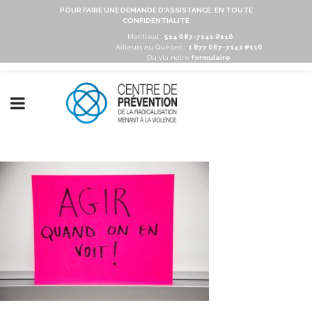
POUR FAIRE UNE DEMANDE D'ASSISTANCE, EN TOUTE
CONFIDENTIALITÉ
Montréal :
514 687-7141 #116
Ailleurs au Québec :
1 877 687-7141 #116
Ou via notre
formulaire