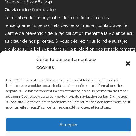
Québec : 1 877 687-7141
Ou via notre
formulaire
Le maintien de l'anonymat et de la confidentialité des
renseignements personnels des personnes en contact avec le
Centre de prévention de la radicalisation menant à la violence est
au cœur de nos priorités. Si vous désirez nous joindre au sujet
d'enjeux sur la Loi 25 portant sur la protection des renseignements
personnels dans le secteur privé, veuillez communiquer avec
Gérer le consentement aux
nous à l'adresse courriel suivant : loi25@cprmv.org Pour en savoir
cookies
plus, consultez notre
politique de confidentialité.
Pour offrir les meilleures expériences, nous utilisons des technologies
Tous droits réservés @2019
CPRMV
telles que les cookies pour stocker et/ou accéder aux informations des
appareils. Le fait de consentir à ces technologies nous permettra de traiter
| Centre de prévention de la
des données telles que le comportement de navigation ou les ID uniques
radicalisation menant à la violence
sur ce site. Le fait de ne pas consentir ou de retirer son consentement peut
avoir un effet négatif sur certaines caractéristiques et fonctions.
(CPRMV)
Accepter