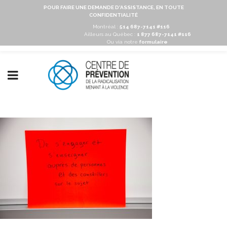
POUR FAIRE UNE DEMANDE D'ASSISTANCE, EN TOUTE
CONFIDENTIALITÉ
Montréal :
514 687-7141 #116
Ailleurs au Québec :
1 877 687-7141 #116
Ou via notre
formulaire