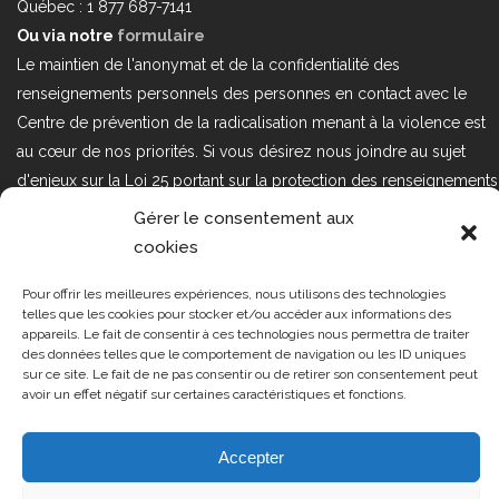
Québec : 1 877 687-7141
Ou via notre
formulaire
Le maintien de l'anonymat et de la confidentialité des
renseignements personnels des personnes en contact avec le
Centre de prévention de la radicalisation menant à la violence est
au cœur de nos priorités. Si vous désirez nous joindre au sujet
d'enjeux sur la Loi 25 portant sur la protection des renseignements
personnels dans le secteur privé, veuillez communiquer avec
Gérer le consentement aux
nous à l'adresse courriel suivant : loi25@cprmv.org Pour en savoir
cookies
plus, consultez notre
politique de confidentialité.
Pour offrir les meilleures expériences, nous utilisons des technologies
Tous droits réservés @2019
CPRMV
telles que les cookies pour stocker et/ou accéder aux informations des
appareils. Le fait de consentir à ces technologies nous permettra de traiter
| Centre de prévention de la
des données telles que le comportement de navigation ou les ID uniques
radicalisation menant à la violence
sur ce site. Le fait de ne pas consentir ou de retirer son consentement peut
avoir un effet négatif sur certaines caractéristiques et fonctions.
(CPRMV)
Accepter