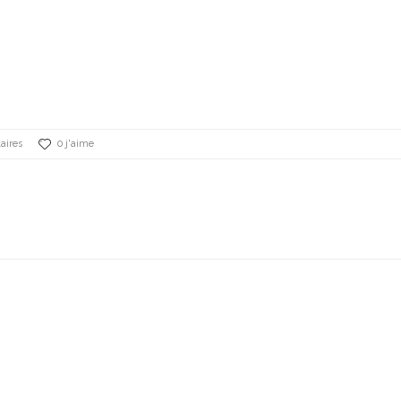
aires
0 j'aime