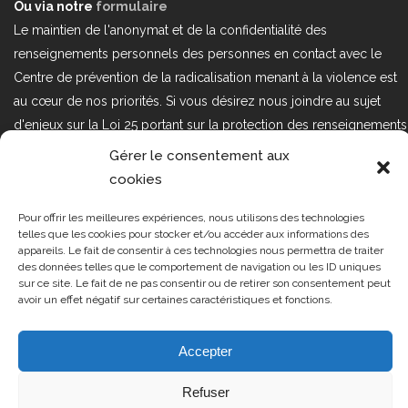
Ou via notre
formulaire
Le maintien de l'anonymat et de la confidentialité des
renseignements personnels des personnes en contact avec le
Centre de prévention de la radicalisation menant à la violence est
au cœur de nos priorités. Si vous désirez nous joindre au sujet
d'enjeux sur la Loi 25 portant sur la protection des renseignements
personnels dans le secteur privé, veuillez communiquer avec
Gérer le consentement aux
nous à l'adresse courriel suivant : loi25@cprmv.org Pour en savoir
cookies
plus, consultez notre
politique de confidentialité.
Pour offrir les meilleures expériences, nous utilisons des technologies
Tous droits réservés @2019
CPRMV
telles que les cookies pour stocker et/ou accéder aux informations des
appareils. Le fait de consentir à ces technologies nous permettra de traiter
| Centre de prévention de la
des données telles que le comportement de navigation ou les ID uniques
radicalisation menant à la violence
sur ce site. Le fait de ne pas consentir ou de retirer son consentement peut
avoir un effet négatif sur certaines caractéristiques et fonctions.
(CPRMV)
Accepter
Refuser