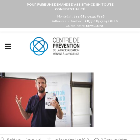
POUR FAIRE UNE DEMANDE D'ASSISTANCE, EN TOUTE
CONFIDENTIALITÉ
Montréal :
514 687-7141 #116
Ailleurs au Québec :
1 877 687-7141 #116
Ou via notre
formulaire
Posté par info-radical
Le 25 septembre 2019
0 Commentaires