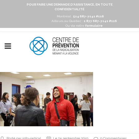
POUR FAIRE UNE DEMANDE D'ASSISTANCE, EN TOUTE
CONFIDENTIALITÉ
Montréal :
514 687-7141 #116
Ailleurs au Québec :
1 877 687-7141 #116
Ou via notre
formulaire
Posté par info-radical
Le 25 septembre 2019
0 Commentaires