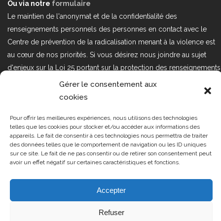
Ou via notre
formulaire
Le maintien de l'anonymat et de la confidentialité des
renseignements personnels des personnes en contact avec le
Centre de prévention de la radicalisation menant à la violence est
au cœur de nos priorités. Si vous désirez nous joindre au sujet
d'enjeux sur la Loi 25 portant sur la protection des renseignements
personnels dans le secteur privé, veuillez communiquer avec
Gérer le consentement aux
nous à l'adresse courriel suivant : loi25@cprmv.org Pour en savoir
cookies
plus, consultez notre
politique de confidentialité.
Pour offrir les meilleures expériences, nous utilisons des technologies
Tous droits réservés @2019
CPRMV
telles que les cookies pour stocker et/ou accéder aux informations des
appareils. Le fait de consentir à ces technologies nous permettra de traiter
| Centre de prévention de la
des données telles que le comportement de navigation ou les ID uniques
radicalisation menant à la violence
sur ce site. Le fait de ne pas consentir ou de retirer son consentement peut
avoir un effet négatif sur certaines caractéristiques et fonctions.
(CPRMV)
Accepter
Refuser