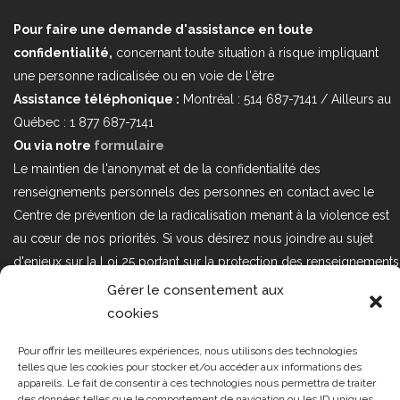
Pour faire une demande d'assistance en toute
confidentialité,
concernant toute situation à risque impliquant
une personne radicalisée ou en voie de l'être
Assistance téléphonique :
Montréal : 514 687-7141 / Ailleurs au
Québec : 1 877 687-7141
Ou via notre
formulaire
Le maintien de l'anonymat et de la confidentialité des
renseignements personnels des personnes en contact avec le
Centre de prévention de la radicalisation menant à la violence est
au cœur de nos priorités. Si vous désirez nous joindre au sujet
d'enjeux sur la Loi 25 portant sur la protection des renseignements
personnels dans le secteur privé, veuillez communiquer avec
Gérer le consentement aux
nous à l'adresse courriel suivant : loi25@cprmv.org Pour en savoir
cookies
plus, consultez notre
politique de confidentialité.
Pour offrir les meilleures expériences, nous utilisons des technologies
telles que les cookies pour stocker et/ou accéder aux informations des
Tous droits réservés @2019
CPRMV
appareils. Le fait de consentir à ces technologies nous permettra de traiter
| Centre de prévention de la
des données telles que le comportement de navigation ou les ID uniques