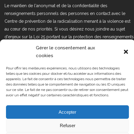
Le maintien de l'anonymat et de la confidentialité des
renseignements personnels des personnes en contact avec le
Centre de prévention de la radicalisation menant à la violence est
au cœur de nos priorités. Si vous désirez nous joindre au sujet
d'enjeux sur la Loi 25 portant sur la protection des renseignements
personnels dans le secteur privé, veuillez communiquer avec
Gérer le consentement aux
nous à l'adresse courriel suivant : loi25@cprmv.org Pour en savoir
cookies
plus, consultez notre
politique de confidentialité.
Pour offrir les meilleures expériences, nous utilisons des technologies
Tous droits réservés @2019
CPRMV
telles que les cookies pour stocker et/ou accéder aux informations des
appareils. Le fait de consentir à ces technologies nous permettra de traiter
| Centre de prévention de la
des données telles que le comportement de navigation ou les ID uniques
radicalisation menant à la violence
sur ce site. Le fait de ne pas consentir ou de retirer son consentement peut
avoir un effet négatif sur certaines caractéristiques et fonctions.
(CPRMV)
Accepter
Refuser