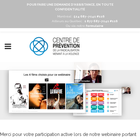
POUR FAIRE UNE DEMANDE D'ASSISTANCE, EN TOUTE
CONFIDENTIALITÉ
Montréal :
514 687-7141 #116
Ailleurs au Québec :
1 877 687-7141 #116
Ou via notre
formulaire
Merci pour votre participation active lors de notre webinaire portant