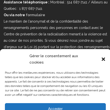
Assistance téléphonique :
Montréal : 514 687-7141 / Ailleurs au
Québec : 1 877 687-7141
Ou via notre
formulaire
Le maintien de l'anonymat et de la confidentialité des
renseignements personnels des personnes en contact avec le
Centre de prévention de la radicalisation menant à la violence est
au cœur de nos priorités. Si vous désirez nous joindre au sujet
d'enjeux sur la Loi 25 portant sur la protection des renseignements
personnels dans le secteur privé, veuillez communiquer avec
Gérer le consentement aux
nous à l'adresse courriel suivant : loi25@cprmv.org Pour en savoir
cookies
plus, consultez notre
politique de confidentialité.
Pour offrir les meilleures expériences, nous utilisons des technologies
Tous droits réservés @2019
CPRMV
telles que les cookies pour stocker et/ou accéder aux informations des
appareils. Le fait de consentir à ces technologies nous permettra de traiter
| Centre de prévention de la
des données telles que le comportement de navigation ou les ID uniques
radicalisation menant à la violence
sur ce site. Le fait de ne pas consentir ou de retirer son consentement peut
avoir un effet négatif sur certaines caractéristiques et fonctions.
(CPRMV)
Accepter