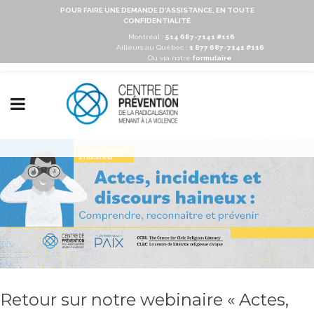
POUR FAIRE UNE DEMANDE D'ASSISTANCE, EN TOUTE
CONFIDENTIALITÉ
Montréal :
514 687-7141 #116
Ailleurs au Québec :
1 877 687-7141 #116
Ou via notre
formulaire
Retour sur notre webinaire « Actes,