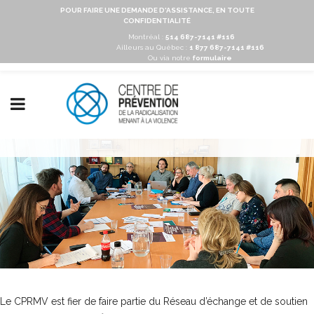
POUR FAIRE UNE DEMANDE D'ASSISTANCE, EN TOUTE
CONFIDENTIALITÉ
Montréal :
514 687-7141 #116
Ailleurs au Québec :
1 877 687-7141 #116
Ou via notre
formulaire
Le CPRMV est fier de faire partie du Réseau d’échange et de soutien