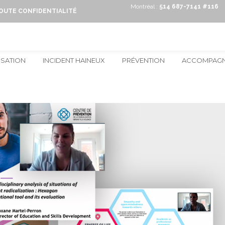
Montréal :
514 687-7141 #116
TOUTE CONFIDENTIALITÉ
ISATION
INCIDENT HAINEUX
PRÉVENTION
ACCOMPAG