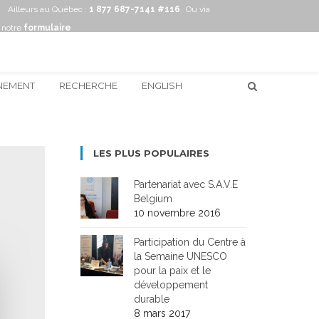
Ailleurs au Québec :
1 877 687-7141 #116
Ou via
notre
formulaire
NEMENT
RECHERCHE
ENGLISH
LES PLUS POPULAIRES
Partenariat avec S.A.V.E
Belgium
10 novembre 2016
Participation du Centre à
la Semaine UNESCO
pour la paix et le
développement
durable
8 mars 2017