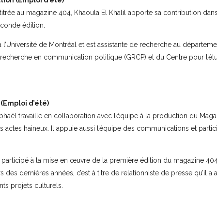
tion (Emploi d’été)
trée au magazine 404, Khaoula El Khalil apporte sa contribution dans
econde édition.
e à l’Université de Montréal et est assistante de recherche au départem
 recherche en communication politique (GRCP) et du Centre pour l’ét
(Emploi d’été)
aël travaille en collaboration avec l’équipe à la production du Mag
les actes haineux. Il appuie aussi l’équipe des communications et partic
a participé à la mise en œuvre de la première édition du magazine 40
des dernières années, c’est à titre de relationniste de presse qu’il a 
nts projets culturels.