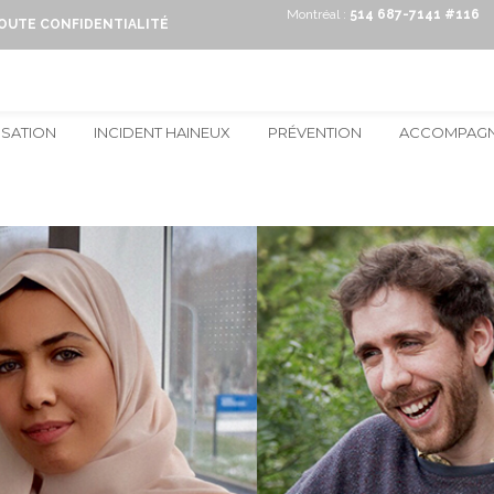
Montréal :
514 687-7141 #116
TOUTE CONFIDENTIALITÉ
ISATION
INCIDENT HAINEUX
PRÉVENTION
ACCOMPAG