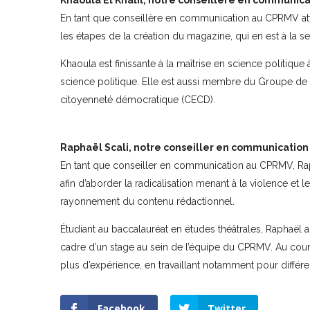
Khaoula El Khalil, notre conseillère en communica
En tant que conseillère en communication au CPRMV atti
les étapes de la création du magazine, qui en est à la s
Khaoula est finissante à la maîtrise en science politiqu
science politique. Elle est aussi membre du Groupe de
citoyenneté démocratique (CECD).
Raphaël Scali, notre conseiller en communication 
En tant que conseiller en communication au CPRMV, Raph
afin d’aborder la radicalisation menant à la violence et 
rayonnement du contenu rédactionnel.
Étudiant au baccalauréat en études théâtrales, Raphaël 
cadre d’un stage au sein de l’équipe du CPRMV. Au cours 
plus d’expérience, en travaillant notamment pour différe
Facebook
Twitter