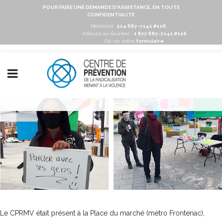
POUR FAIRE UNE DEMANDE D'ASSISTANCE, EN TOUTE
CONFIDENTIALITÉ
Montréal :
514 687-7141 #116
Ailleurs au Québec :
1 877 687-7141 #116
Ou via notre
formulaire
Le CPRMV était présent à la Place du marché (métro Frontenac),