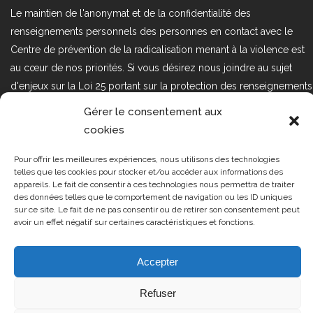
Le maintien de l'anonymat et de la confidentialité des
renseignements personnels des personnes en contact avec le
Centre de prévention de la radicalisation menant à la violence est
au cœur de nos priorités. Si vous désirez nous joindre au sujet
d'enjeux sur la Loi 25 portant sur la protection des renseignements
personnels dans le secteur privé, veuillez communiquer avec
Gérer le consentement aux
nous à l'adresse courriel suivant : loi25@cprmv.org Pour en savoir
cookies
plus, consultez notre
politique de confidentialité.
Pour offrir les meilleures expériences, nous utilisons des technologies
Tous droits réservés @2019
CPRMV
telles que les cookies pour stocker et/ou accéder aux informations des
appareils. Le fait de consentir à ces technologies nous permettra de traiter
| Centre de prévention de la
des données telles que le comportement de navigation ou les ID uniques
radicalisation menant à la violence
sur ce site. Le fait de ne pas consentir ou de retirer son consentement peut
avoir un effet négatif sur certaines caractéristiques et fonctions.
(CPRMV)
Accepter
Refuser