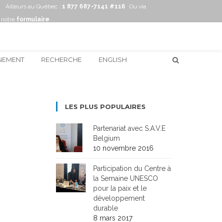
Ailleurs au Québec :
1 877 687-7141 #116
Ou via
notre
formulaire
NEMENT
RECHERCHE
ENGLISH
LES PLUS POPULAIRES
Partenariat avec S.A.V.E
Belgium
10 novembre 2016
Participation du Centre à
la Semaine UNESCO
pour la paix et le
développement
durable
8 mars 2017