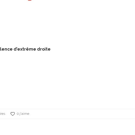
lence d’extrême droite
res
0 j'aime