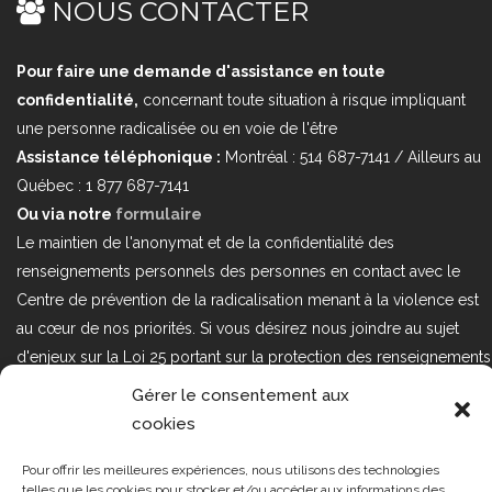
NOUS CONTACTER
Pour faire une demande d'assistance en toute
confidentialité,
concernant toute situation à risque impliquant
une personne radicalisée ou en voie de l'être
Assistance téléphonique :
Montréal : 514 687-7141 / Ailleurs au
Québec : 1 877 687-7141
Ou via notre
formulaire
Le maintien de l'anonymat et de la confidentialité des
renseignements personnels des personnes en contact avec le
Centre de prévention de la radicalisation menant à la violence est
au cœur de nos priorités. Si vous désirez nous joindre au sujet
d'enjeux sur la Loi 25 portant sur la protection des renseignements
personnels dans le secteur privé, veuillez communiquer avec
Gérer le consentement aux
nous à l'adresse courriel suivant : loi25@cprmv.org Pour en savoir
cookies
plus, consultez notre
politique de confidentialité.
Pour offrir les meilleures expériences, nous utilisons des technologies
Tous droits réservés @2019
CPRMV
telles que les cookies pour stocker et/ou accéder aux informations des