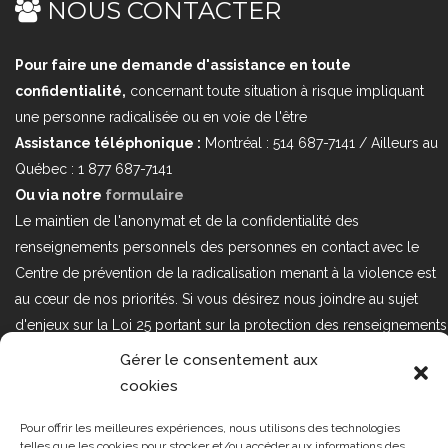
NOUS CONTACTER
Pour faire une demande d'assistance en toute
confidentialité,
concernant toute situation à risque impliquant
une personne radicalisée ou en voie de l'être
Assistance téléphonique :
Montréal : 514 687-7141 / Ailleurs au
Québec : 1 877 687-7141
Ou via notre
formulaire
Le maintien de l'anonymat et de la confidentialité des
renseignements personnels des personnes en contact avec le
Centre de prévention de la radicalisation menant à la violence est
au cœur de nos priorités. Si vous désirez nous joindre au sujet
d'enjeux sur la Loi 25 portant sur la protection des renseignements
personnels dans le secteur privé, veuillez communiquer avec
Gérer le consentement aux
nous à l'adresse courriel suivant : loi25@cprmv.org Pour en savoir
cookies
plus, consultez notre
politique de confidentialité.
Pour offrir les meilleures expériences, nous utilisons des technologies
Tous droits réservés @2019
CPRMV
telles que les cookies pour stocker et/ou accéder aux informations des