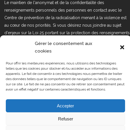
Le maintien de l'anonymat et de la confidentialité des
renseignements personnels des personnes en contact avec le
Centre de prévention de la radicalisation menant à la violence est
au cœur de nos priorités. Si vous désirez nous joindre au sujet
d'enjeux sur la Loi 25 portant sur la protection des renseignements
personnels dans le secteur privé, veuillez communiquer avec
Gérer le consentement aux
nous à l'adresse courriel suivant : loi25@cprmv.org Pour en savoir
cookies
plus, consultez notre
politique de confidentialité.
Pour offrir les meilleures expériences, nous utilisons des technologies
Tous droits réservés @2019
CPRMV
telles que les cookies pour stocker et/ou accéder aux informations des
appareils. Le fait de consentir à ces technologies nous permettra de traiter
| Centre de prévention de la
des données telles que le comportement de navigation ou les ID uniques
radicalisation menant à la violence
sur ce site. Le fait de ne pas consentir ou de retirer son consentement peut
avoir un effet négatif sur certaines caractéristiques et fonctions.
(CPRMV)
Accepter
Refuser