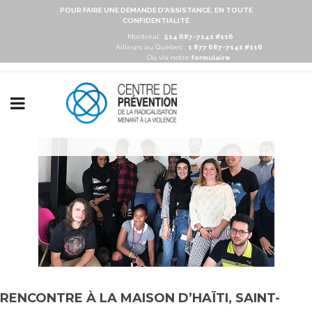
POUR FAIRE UNE DEMANDE D'ASSISTANCE, EN TOUTE
CONFIDENTIALITÉ
Montréal :
514 687-7141 #116
Ailleurs au Québec :
1 877 687-7141 #116
Ou via notre
formulaire
RENCONTRE À LA MAISON D’HAÏTI, SAINT-