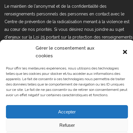
Le maintien de l'anonymat et de la confidentialité des
renseignements personnels des personnes en contact avec le
Centre de prévention de la radicalisation menant à la violence est
au cœur de nos priorités. Si vous désirez nous joindre au sujet
d'enjeux sur la Loi 25 portant sur la protection des renseignements
personnels dans le secteur privé, veuillez communiquer avec
Gérer le consentement aux
nous à l'adresse courriel suivant : loi25@cprmv.org Pour en savoir
cookies
plus, consultez notre
politique de confidentialité.
Pour offrir les meilleures expériences, nous utilisons des technologies
Tous droits réservés @2019
CPRMV
telles que les cookies pour stocker et/ou accéder aux informations des
appareils. Le fait de consentir à ces technologies nous permettra de traiter
| Centre de prévention de la
des données telles que le comportement de navigation ou les ID uniques
radicalisation menant à la violence
sur ce site. Le fait de ne pas consentir ou de retirer son consentement peut
avoir un effet négatif sur certaines caractéristiques et fonctions.
(CPRMV)
Accepter
Refuser