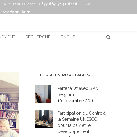
Ailleurs au Québec :
1 877 687-7141 #116
Ou via
notre
formulaire
NEMENT
RECHERCHE
ENGLISH
LES PLUS POPULAIRES
Partenariat avec S.A.V.E
Belgium
10 novembre 2016
Participation du Centre à
la Semaine UNESCO
pour la paix et le
développement