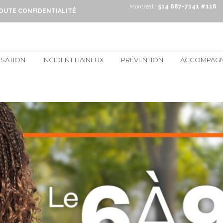
Montréal :
514 687-7141 #116
TOUTE CONFIDENTIALITÉ
ISATION
INCIDENT HAINEUX
PRÉVENTION
ACCOMPAG