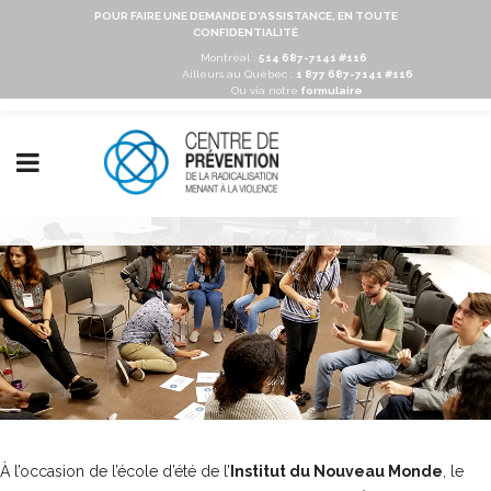
POUR FAIRE UNE DEMANDE D'ASSISTANCE, EN TOUTE
CONFIDENTIALITÉ
Montréal :
514 687-7141 #116
Ailleurs au Québec :
1 877 687-7141 #116
Ou via notre
formulaire
À l’occasion de l’école d’été de l’
Institut du Nouveau Monde
, le