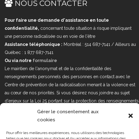
NOUS CONTACTER
Pour faire une demande d'assistance en toute
confidentialité,
concernant toute situation à risque impliquant
une personne radicalisée ou en voie de l'être
Assistance téléphonique :
Montréal : 514 687-7141 / Ailleurs au
Québec : 1 877 687-7141
Ou via notre
formulaire
Le maintien de l'anonymat et de la confidentialité des
renseignements personnels des personnes en contact avec le
Centre de prévention de la radicalisation menant à la violence est
au cœur de nos priorités. Si vous désirez nous joindre au sujet
d'enjeux sur la Loi 25 portant sur la protection des renseignements
personnels dans le secteur privé, veuillez communiquer avec
Gérer le consentement aux
nous à l'adresse courriel suivant : loi25@cprmv.org Pour en savoir
cookies
plus, consultez notre
politique de confidentialité.
Pour offrir les meilleures expériences, nous utilisons des technologies
Tous droits réservés @2019
CPRMV
telles que les cookies pour stocker et/ou accéder aux informations des