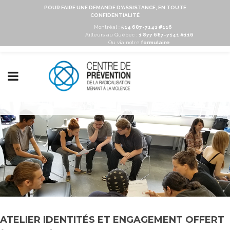
POUR FAIRE UNE DEMANDE D'ASSISTANCE, EN TOUTE
CONFIDENTIALITÉ
Montréal :
514 687-7141 #116
Ailleurs au Québec :
1 877 687-7141 #116
Ou via notre
formulaire
ATELIER IDENTITÉS ET ENGAGEMENT OFFERT