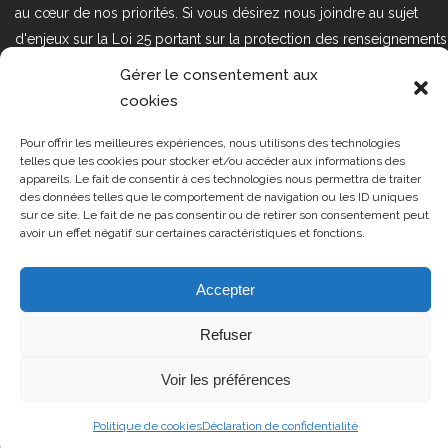
au cœur de nos priorités. Si vous désirez nous joindre au sujet
d'enjeux sur la Loi 25 portant sur la protection des renseignements
personnels dans le secteur privé, veuillez communiquer avec
Gérer le consentement aux
nous à l'adresse courriel suivant : loi25@cprmv.org Pour en savoir
cookies
plus, consultez notre
politique de confidentialité.
Pour offrir les meilleures expériences, nous utilisons des technologies
Tous droits réservés @2019
CPRMV
telles que les cookies pour stocker et/ou accéder aux informations des
appareils. Le fait de consentir à ces technologies nous permettra de traiter
| Centre de prévention de la
des données telles que le comportement de navigation ou les ID uniques
radicalisation menant à la violence
sur ce site. Le fait de ne pas consentir ou de retirer son consentement peut
avoir un effet négatif sur certaines caractéristiques et fonctions.
(CPRMV)
Accepter
Refuser
Voir les préférences
Politique de cookies
Déclaration de confidentialité