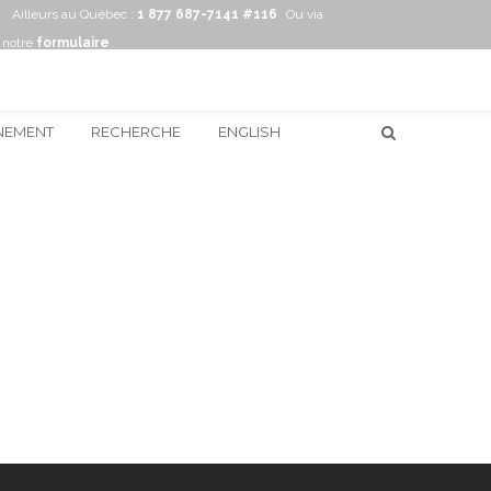
Ailleurs au Québec :
1 877 687-7141 #116
Ou via
notre
formulaire
NEMENT
RECHERCHE
ENGLISH