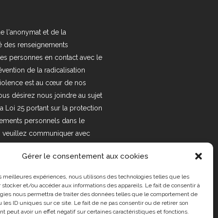
e l'anonymat et de la
ité des renseignements
es personnes en contact avec le
vention de la radicalisation
violence est au cœur de nos
 vous désirez nous joindre au sujet
la Loi 25 portant sur la protection
ements personnels dans le
é, veuillez communiquer avec
se courriel suivant :
Gérer le consentement aux cookies
org Pour en savoir plus,
tre
politique de confidentialité.
les meilleures expériences, nous utilisons des technologies telles que les
 stocker et/ou accéder aux informations des appareils. Le fait de consentir à
gies nous permettra de traiter des données telles que le comportement de
 les ID uniques sur ce site. Le fait de ne pas consentir ou de retirer son
 peut avoir un effet négatif sur certaines caractéristiques et fonctions.