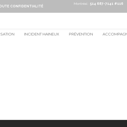
Montréal :
514 687-7141 #116
TOUTE CONFIDENTIALITÉ
ISATION
INCIDENT HAINEUX
PRÉVENTION
ACCOMPAG