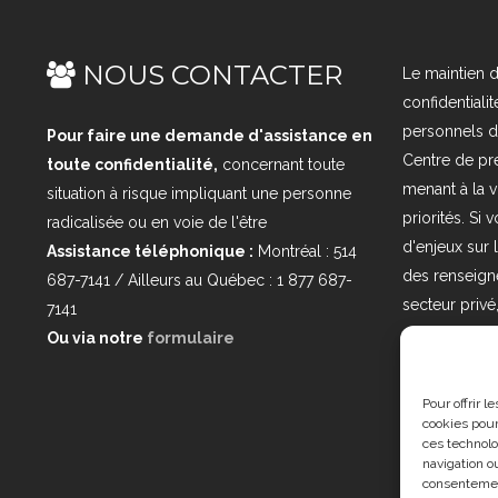
NOUS CONTACTER
Le maintien d
confidential
personnels d
Pour faire une demande d'assistance en
Centre de pré
toute confidentialité,
concernant toute
menant à la 
situation à risque impliquant une personne
priorités. Si
radicalisée ou en voie de l'être
d'enjeux sur 
Assistance téléphonique :
Montréal : 514
des renseign
687-7141 / Ailleurs au Québec : 1 877 687-
secteur priv
7141
nous à l'adres
Ou via notre
formulaire
loi25@cprmv.
consultez no
Pour offrir 
cookies pour
ces technolo
navigation ou
consentement