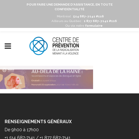
POUR FAIRE UNE DEMANDE D'ASSISTANCE, EN TOUTE
CONFIDENTIALITÉ
Montréal :
514 687-7141 #116
Ailleurs au Québec :
1 877 687-7141 #116
Ou via notre
formulaire
RENSEIGNEMENTS GÉNÉRAUX
De 9h00 à 17h00
+1 514 687-7141 / +1 877 687-7141